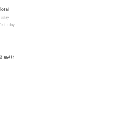
Total
Today
Yesterday
글 보관함