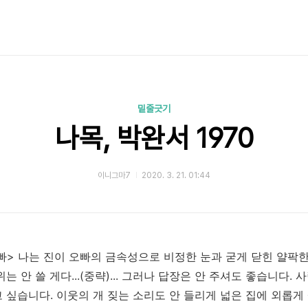
밑줄긋기
나목, 박완서 1970
이니그마7
2020. 3. 21. 01:44
오빠> 나는 진이 오빠의 금속성으로 비정한 눈과 굳게 닫힌 얄팍
 안 쓸 게다...(중략)... 그러나 답장은 안 주셔도 좋습니다. 
 싶습니다. 이웃의 개 짖는 소리도 안 들리게 넓은 집에 외롭게