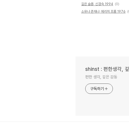
깊은 슬픔, 신경숙 1994
(0)
소유냐 존재냐, 에리히 프롬 1976
(
shinst : 편한생각,
편한 생각, 깊은 감동
구독하기