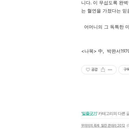
니다. 이 무섭도록 완벽
는 혈연을 가졌다는 믿
어머니의 그 독특한 마
<나목> 中, 박완서197
공감
구
'
밑줄긋기
' 카테고리의 다른 
무의미의 축제, 밀란 쿤데라 2012
(