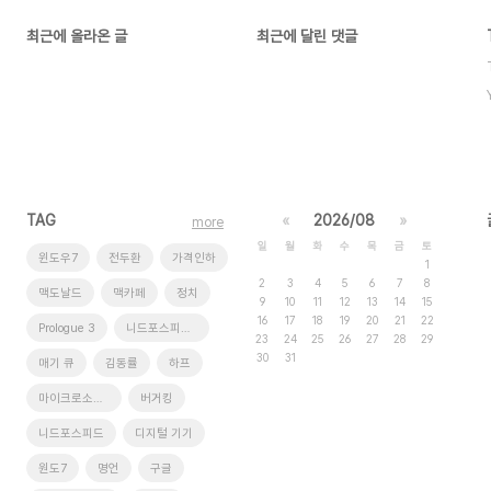
최근에 올라온 글
최근에 달린 댓글
TAG
«
2026/08
»
more
일
월
화
수
목
금
토
윈도우7
전두환
가격인하
1
2
3
4
5
6
7
8
맥도날드
맥카페
정치
9
10
11
12
13
14
15
16
17
18
19
20
21
22
Prologue 3
니드포스피드 언더커버
23
24
25
26
27
28
29
30
31
매기 큐
김동률
하프
마이크로소프트
버거킹
니드포스피드
디지털 기기
원도7
명언
구글