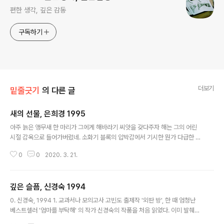
편한 생각, 깊은 감동
구독하기
더보기
밑줄긋기
의 다른 글
새의 선물, 은희경 1995
글 내용
아주 늙은 앵무새 한 마리가 그에게 해바라기 씨앗을 갖다주자 해는 그의 어린
시절 감옥으로 들어가버렸네. 소화기 블록의 압박감에서 기시한 뭔가 다급한 마
음도 있었겠지만서도 당황스러울 만큼 빠르고 편하게 읽힌 책. 책장을 덮었을
0
0
2020. 3. 21.
때 어떻게든 강렬한 심상이 남는 책이 있는가 하면(가령 설국의 새하얀 이미지)
정말 아무것도 남지 않는(말 그대로 투명한) 책이 있는데, 이번 것은 아마 후자
에 속하지 않을까. 문단문단은 간결하고 또 표현은 장황하되 끊김이 없으며, 지
깊은 슬픔, 신경숙 1994
나치게 깊이 들어가지 않으면서도 그만큼 넓게 관찰되는 소설이라는 생각을 해
글 내용
본다. 무엇보다 지나치게 유기적이지 않은 것이 어딘가의 평에서 말했듯 쿤데라
0. 신경숙, 1994 1. 교과서나 모의고사 고빈도 출제작 '외딴 방', 한 때 엄청난
의 그것과 비슷하기도 하고. 꽤 부담스러울 수 있는 내용임에도 마음이 편안한
베스트셀러 '엄마를 부탁해' 의 작가 신경숙의 작품을 처음 읽었다. 이미 발췌본
이유가 내가 아직 어려서인..
으로 접한 그녀의 난해한 문체(왜인지 소개글이나 추천글에서는 '아득한' 문체