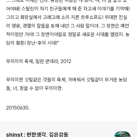
..."그래도 이해는 간다. 농담은 위험한 게 됐지. 야, 너 잘 알고 있
어야돼! 스탈린이 자기 친구들에게 해 준 자고새 이야기를 기억해!
그리고 화장실에서 고래고래 소리 지른 흐루쇼프도! 위대한 진실
의 영웅, 경멸의 말들을 토해 내던 그 사람 말이야. 그 장면은 예언
적이었던 거야! 그 장면이야말로 정말로 새로운 시대를 열었지. 농
담의 황혼! 장난-후의 시대!"
무의미의 축제, 밀란 쿤데라, 2012
무의미한 깃털같은 것들의 축제, 가벼워서 깃털같이 무거운 농담
들, 너, 참을 수 없이 무의미한.
20150630.
로그 정보
shinst : 편한생각, 깊은감동