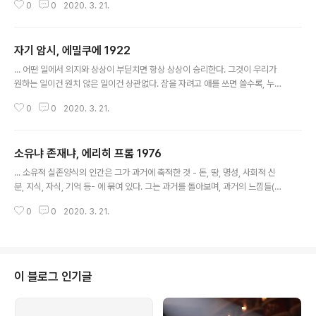
0
0
2020. 3. 21.
라고 애써 포장하고 있지만) 때문에 선뜻 손이 가지는 않았으나 내 오래된 위시
리스트 상단을 차지하고 있었기도 했고 가을 맞이 책 한 권이 왠지 그리워져서
(방학 때 피치못할 일들로 책을 읽지 못했다) 시험기간에 구매. 근 사흘 간 500
자기 암시, 에밀쿠에 1922
쪽 분량의 장편을 완독했다. 2.예상했던 것처럼 신경숙의 글은 난해했다. 시점
글 내용
이 문장을 건너뛰며 쉴 새 없이 오고가고, 문장은 두서없고 정말 '아득' 하다. 그
... 어떤 일에서 의지와 상상이 부딛치면 항상 상상이 승리한다. 그것이 우리가
럼에도 그녀만의 방식이 조금 익숙해지면서부터는 내용이 확 와닿기 시작하는
원하는 일이건 원치 않은 일이건 상관없다. 잠을 자려고 애를 쓰면 쓸수록, 누군
건,..
가의 이름을 생각해 내려고 하면 할수록, 웃음을 참으려고 하면 할수록, 장애물
0
0
2020. 3. 21.
을 피하려고 하면 할수록, 눈은 점점 초롱초롱해지고, 그 사람의 이름은 모호해
지고, 웃음은 더욱 터져 나오고, 장애물은 점점 더 다가온다. 우리가 움직이는 데
에는 의지보다 상상이 훨씬 더 중요하다. 의지를 더하도록 충고하는 것은 심각
소유냐 존재냐, 에리히 프롬 1976
한 실수를 저지르는 것이다. 우리는 상상을 더하는 훈련을 해야 한다. 매일 아침
글 내용
자리에서 일어나기 전과 그리고 매일 저녁 잠자리에 들기 전에 눈을 감고 성공
... 소유적 실존양식의 인간은 그가 과거에 축적한 것 - 돈, 땅, 명성, 사회적 신
을 위한 주문을 스무 번 반복한다. 나지막이 숫자를 세어가며 이렇게 반복한다.
분, 지식, 자식, 기억 등- 에 묶여 있다. 그는 과거를 돌아보며, 과거의 느낌들(또
"나는 날..
는 그가 느꼈다고 여기는것들) 을 추억함으로써(이것이 센티멘탈의 본질이다)
0
0
2020. 3. 21.
과거를 느끼려고 애쓴다. 그는 바로 과거 자체이다. 그는 "나는 과거의 나로 존
재한다"라고 말할 수 있다. ... 자유의 왕국은 사실상, 외적 효용성과 강요에 의한
노동이 멈추는 지점에서 열린다. 그러니까 그 왕국은 본질상, 물질적인 생산영
역을 넘어선 곳에 존재한다. 미개인이 욕구를 충족시키기 위해서, 생명을 부지
하고 종족을 번식시키기 위해서 자연과 싸우지 않으면 안되듯이, 문명인 역시
이 블로그 인기글
자연(본성)과 싸우지 않으면 안 된다. 그것도 그가 그 어떤 사회형태에 몸담..