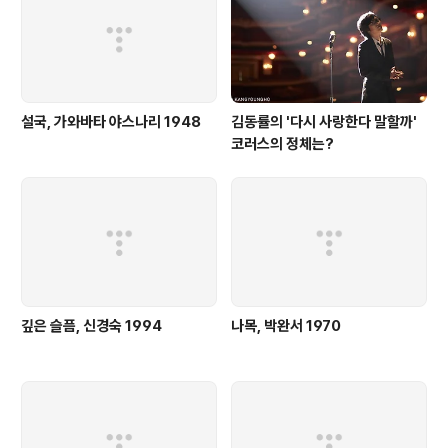
설국, 가와바타 야스나리 1948
김동률의 '다시 사랑한다 말할까'
코러스의 정체는?
깊은 슬픔, 신경숙 1994
나목, 박완서 1970