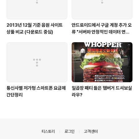
2013년 12월 기준 음원 사이트
안드로이드에서 구글 계정 추가 오
상품 비교 (다운로드 중심)
류 "서버와 안정적인 데이터 연결
을 설정할 수 없습니다."
통신사별 저가형 스마트폰 요금제
일곱장 패티 들은 햄버거 드셔보실
간단정리
라우?
의안내
티스토리
로그인
고객센터