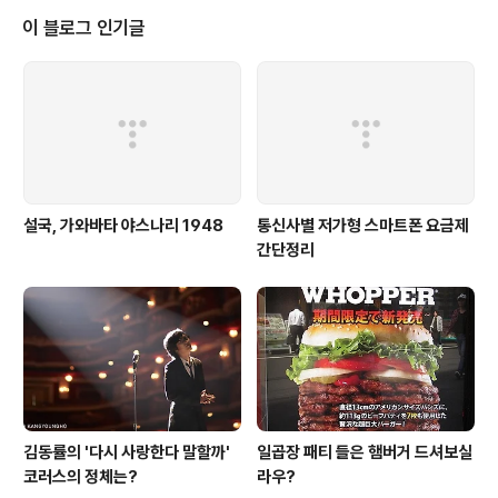
하고 종족을 번식시키기 위해서 자연과 싸우지 않으면 안되듯이, 문명인 역시
이 블로그 인기글
자연(본성)과 싸우지 않으면 안 된다. 그것도 그가 그 어떤 사회형태에 몸담..
설국, 가와바타 야스나리 1948
통신사별 저가형 스마트폰 요금제
간단정리
김동률의 '다시 사랑한다 말할까'
일곱장 패티 들은 햄버거 드셔보실
코러스의 정체는?
라우?