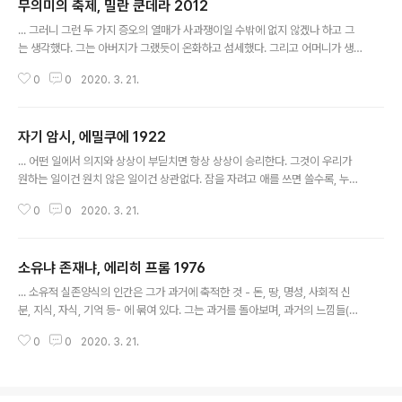
무의미의 축제, 밀란 쿤데라 2012
나치게 깊이 들어가지 않으면서도 그만큼 넓게 관찰되는 소설이라는 생각을 해
글 내용
본다. 무엇보다 지나치게 유기적이지 않은 것이 어딘가의 평에서 말했듯 쿤데라
... 그러니 그런 두 가지 증오의 열매가 사과쟁이일 수밖에 없지 않겠나 하고 그
의 그것과 비슷하기도 하고. 꽤 부담스러울 수 있는 내용임에도 마음이 편안한
는 생각했다. 그는 아버지가 그랬듯이 온화하고 섬세했다. 그리고 어머니가 생
이유가 내가 아직 어려서인..
각했던 아버지처럼 언제까지고 침입자일 것이었다. 그러니 준엄한 논리에 따라
0
0
2020. 3. 21.
침입자이면서 동시에 온화한 사람은 평생 사과를 해야 하는 운명에 놓인다.
..."그래도 이해는 간다. 농담은 위험한 게 됐지. 야, 너 잘 알고 있어야돼! 스탈린
이 자기 친구들에게 해 준 자고새 이야기를 기억해! 그리고 화장실에서 고래고
자기 암시, 에밀쿠에 1922
래 소리 지른 흐루쇼프도! 위대한 진실의 영웅, 경멸의 말들을 토해 내던 그 사람
글 내용
말이야. 그 장면은 예언적이었던 거야! 그 장면이야말로 정말로 새로운 시대를
... 어떤 일에서 의지와 상상이 부딛치면 항상 상상이 승리한다. 그것이 우리가
열었지. 농담의 황혼! 장난-후의 시대!" 무의미의 축제, 밀란 쿤데라, 2012 무
원하는 일이건 원치 않은 일이건 상관없다. 잠을 자려고 애를 쓰면 쓸수록, 누군
의..
가의 이름을 생각해 내려고 하면 할수록, 웃음을 참으려고 하면 할수록, 장애물
0
0
2020. 3. 21.
을 피하려고 하면 할수록, 눈은 점점 초롱초롱해지고, 그 사람의 이름은 모호해
지고, 웃음은 더욱 터져 나오고, 장애물은 점점 더 다가온다. 우리가 움직이는 데
에는 의지보다 상상이 훨씬 더 중요하다. 의지를 더하도록 충고하는 것은 심각
소유냐 존재냐, 에리히 프롬 1976
한 실수를 저지르는 것이다. 우리는 상상을 더하는 훈련을 해야 한다. 매일 아침
글 내용
자리에서 일어나기 전과 그리고 매일 저녁 잠자리에 들기 전에 눈을 감고 성공
... 소유적 실존양식의 인간은 그가 과거에 축적한 것 - 돈, 땅, 명성, 사회적 신
을 위한 주문을 스무 번 반복한다. 나지막이 숫자를 세어가며 이렇게 반복한다.
분, 지식, 자식, 기억 등- 에 묶여 있다. 그는 과거를 돌아보며, 과거의 느낌들(또
"나는 날..
는 그가 느꼈다고 여기는것들) 을 추억함으로써(이것이 센티멘탈의 본질이다)
0
0
2020. 3. 21.
과거를 느끼려고 애쓴다. 그는 바로 과거 자체이다. 그는 "나는 과거의 나로 존
재한다"라고 말할 수 있다. ... 자유의 왕국은 사실상, 외적 효용성과 강요에 의한
노동이 멈추는 지점에서 열린다. 그러니까 그 왕국은 본질상, 물질적인 생산영
역을 넘어선 곳에 존재한다. 미개인이 욕구를 충족시키기 위해서, 생명을 부지