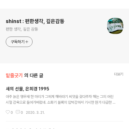
로그 정보
shinst : 편한생각, 깊은감동
편한 생각, 깊은 감동
구독하기
더보기
밑줄긋기
의 다른 글
새의 선물, 은희경 1995
글 내용
아주 늙은 앵무새 한 마리가 그에게 해바라기 씨앗을 갖다주자 해는 그의 어린
시절 감옥으로 들어가버렸네. 소화기 블록의 압박감에서 기시한 뭔가 다급한 마
음도 있었겠지만서도 당황스러울 만큼 빠르고 편하게 읽힌 책. 책장을 덮었을
0
0
2020. 3. 21.
때 어떻게든 강렬한 심상이 남는 책이 있는가 하면(가령 설국의 새하얀 이미지)
정말 아무것도 남지 않는(말 그대로 투명한) 책이 있는데, 이번 것은 아마 후자
에 속하지 않을까. 문단문단은 간결하고 또 표현은 장황하되 끊김이 없으며, 지