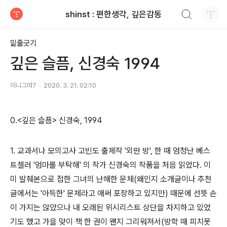
검색하기
shinst : 편한생각, 깊은감동
티스토리
밑줄긋기
깊은 슬픔, 신경숙 1994
이니그마7
2020. 3. 21. 02:10
0.<깊은 슬픔> 신경숙, 1994
1. 교과서나 모의고사 고빈도 출제작 '외딴 방', 한 때 엄청난 베스
트셀러 '엄마를 부탁해' 의 작가 신경숙의 작품을 처음 읽었다. 이
미 발췌본으로 접한 그녀의 난해한 문체(왜인지 소개글이나 추천
글에서는 '아득한' 문체라고 애써 포장하고 있지만) 때문에 선뜻 손
이 가지는 않았으나 내 오래된 위시리스트 상단을 차지하고 있었
기도 했고 가을 맞이 책 한 권이 왠지 그리워져서(방학 때 피치못